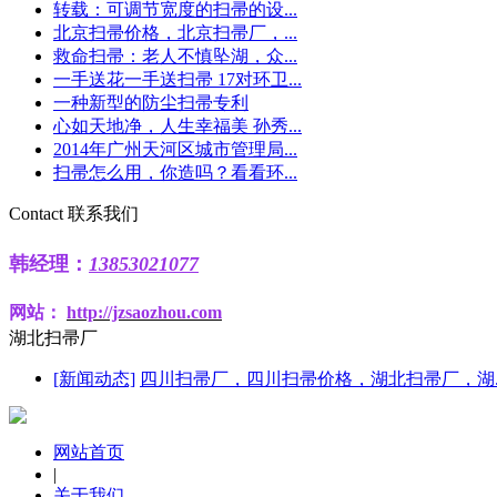
转载：可调节宽度的扫帚的设...
北京扫帚价格，北京扫帚厂，...
救命扫帚：老人不慎坠湖，众...
一手送花一手送扫帚 17对环卫...
一种新型的防尘扫帚专利
心如天地净，人生幸福美 孙秀...
2014年广州天河区城市管理局...
扫帚怎么用，你造吗？看看环...
Contact
联系我们
韩
经理：
13853021077
网站：
http
://jzsaozhou.com
湖北扫帚厂
[新闻动态]
四川扫帚厂，四川扫帚价格，湖北扫帚厂，湖..
网站首页
|
关于我们