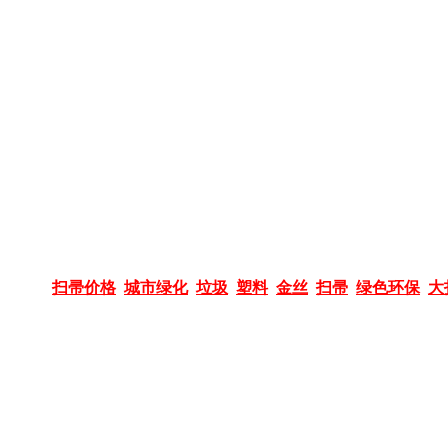
荐标签：
扫帚价格
城市绿化
垃圾
塑料
金丝
扫帚
绿色环保
大
版权所有：山东九州扫帚合作社
联系人：韩经理 电话：13355302499