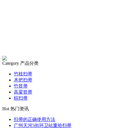
Category
产品分类
竹枝扫帚
木把扫帚
竹笤帚
高粱笤帚
棕扫帚
Hot
热门资讯
扫帚的正确使用方法
广州天河5街环卫站重拾扫帚